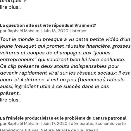
bifurquer ?
lire plus…
La question elle est vite répondue! Vraiment?
par
Raphaël Mahaim
|
Juin 18, 2020
|
Internet
Tout le monde ou presque a vu cette petite
vidéo
d’un
jeune freluquet qui promet réussite financière, grosses
voitures et coupes de champagne aux “jeunes
entrepreneurs” qui voudront bien lui faire confiance.
Ce clip présente deux atouts indispensables pour
devenir rapidement viral sur les réseaux sociaux: il est
court et il détonne. Il est un peu (beaucoup) ridicule
aussi, ingrédient utile à ce succès dans le cas
présent…
lire plus…
La frénésie productiviste et le problème du Centre patronal
par
Raphaël Mahaim
|
Juin 17, 2020
|
démocratie
,
Economie verte
,
Générations futures
,
Nature
,
Qualité de vie
,
Travail