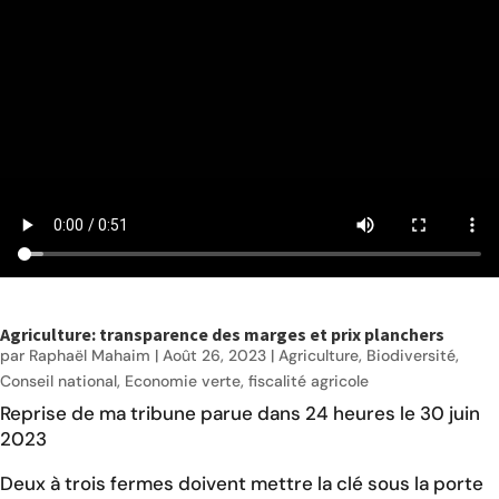
Agriculture: transparence des marges et prix planchers
par
Raphaël Mahaim
|
Août 26, 2023
|
Agriculture
,
Biodiversité
,
Conseil national
,
Economie verte
,
fiscalité agricole
Reprise de ma tribune parue
dans 24 heures
le 30 juin
2023
Deux à trois fermes doivent mettre la clé sous la porte