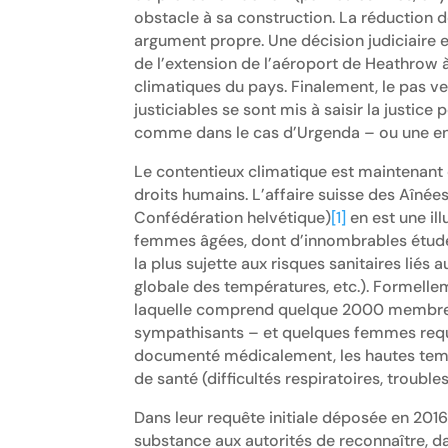
obstacle à sa construction. La réduction d
argument propre. Une décision judiciaire
de l’extension de l’aéroport de Heathrow 
climatiques du pays. Finalement, le pas ve
justiciables se sont mis à saisir la justice 
comme dans le cas d’Urgenda – ou une ent
Le contentieux climatique est maintenant
droits humains. L’affaire suisse des Aînée
Confédération helvétique)
[1]
en est une il
femmes âgées, dont d’innombrables études
la plus sujette aux risques sanitaires liés
globale des températures, etc.). Formellem
laquelle comprend quelque 2000 membres
sympathisants – et quelques femmes requér
documenté médicalement, les hautes temp
de santé (difficultés respiratoires, trouble
Dans leur requête initiale déposée en 201
substance aux autorités de reconnaître, da