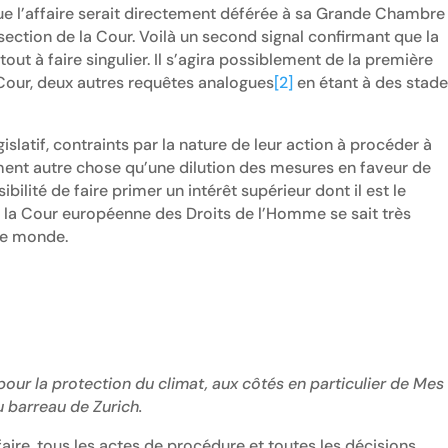
 l’affaire serait directement déférée à sa Grande Chambre
ection de la Cour. Voilà un second signal confirmant que la
ut à faire singulier. Il s’agira possiblement de la première
a Cour, deux autres requêtes analogues
[2]
en étant à des stad
slatif, contraints par la nature de leur action à procéder à
ement autre chose qu’une dilution des mesures en faveur de
bilité de faire primer un intérêt supérieur dont il est le
n, la Cour européenne des Droits de l’Homme se sait très
le monde.
pour la protection du climat, aux côtés en particulier de Mes
u barreau de Zurich.
faire, tous les actes de procédure et toutes les décisions