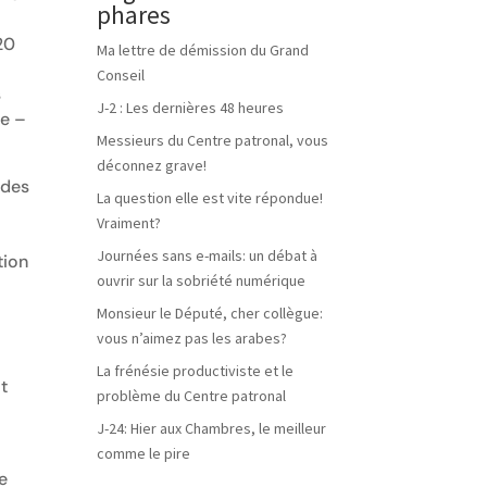
phares
20
Ma lettre de démission du Grand
Conseil
s
J-2 : Les dernières 48 heures
ue –
Messieurs du Centre patronal, vous
déconnez grave!
 des
La question elle est vite répondue!
Vraiment?
Journées sans e-mails: un débat à
tion
ouvrir sur la sobriété numérique
n
Monsieur le Député, cher collègue:
vous n’aimez pas les arabes?
La frénésie productiviste et le
t
problème du Centre patronal
J-24: Hier aux Chambres, le meilleur
comme le pire
de