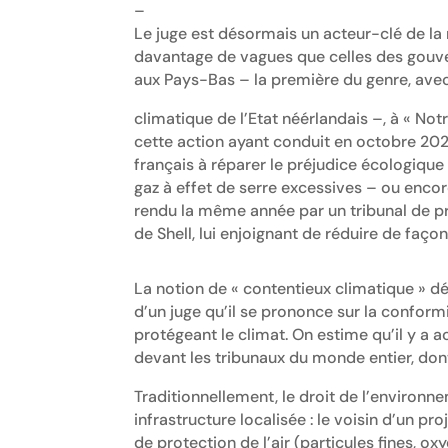
–
Le juge est désormais un acteur-clé de la 
davantage de vagues que celles des gouve
aux Pays-Bas – la première du genre, avec 
climatique de l’Etat néérlandais –, à « Not
cette action ayant conduit en octobre 202
français à réparer le préjudice écologiqu
gaz à effet de serre excessives – ou enco
rendu la même année par un tribunal de pr
de Shell, lui enjoignant de réduire de faço
La notion de « contentieux climatique » d
d’un juge qu’il se prononce sur la conform
protégeant le climat. On estime qu’il y a
devant les tribunaux du monde entier, dont
Traditionnellement, le droit de l’environn
infrastructure localisée : le voisin d’un p
de protection de l’air (particules fines, oxy