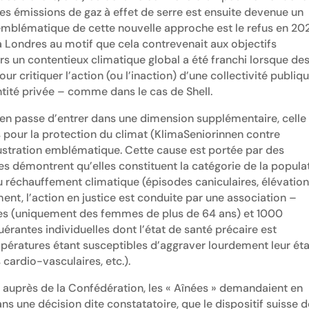
es émissions de gaz à effet de serre est ensuite devenue un
 emblématique de cette nouvelle approche est le refus en 20
à Londres au motif que cela contrevenait aux objectifs
rs un contentieux climatique global a été franchi lorsque de
pour critiquer l’action (ou l’inaction) d’une collectivité publiq
ité privée – comme dans le cas de Shell.
 en passe d’entrer dans une dimension supplémentaire, celle
s pour la protection du climat (KlimaSeniorinnen contre
lustration emblématique. Cette cause est portée par des
 démontrent qu’elles constituent la catégorie de la popula
 au réchauffement climatique (épisodes caniculaires, élévatio
ent, l’action en justice est conduite par une association –
 (uniquement des femmes de plus de 64 ans) et 1000
antes individuelles dont l’état de santé précaire est
ératures étant susceptibles d’aggraver lourdement leur éta
s cardio-vasculaires, etc.).
6 auprès de la Confédération, les « Aînées » demandaient en
ns une décision dite constatatoire, que le dispositif suisse 