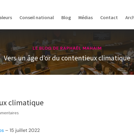
aleurs
Conseil national
Blog
Médias
Contact
Arc
LE BLOG DE RAPHAËL MAHAIM
Vers un âge d’or du contentieux climatique
eux climatique
mmentaires
ps
– 15 juillet 2022