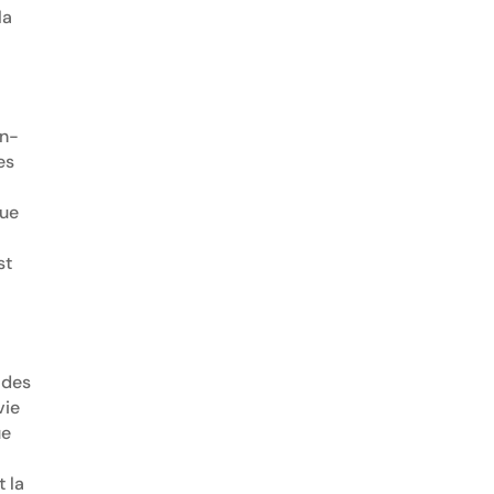
la
en-
es
s
que
st
 des
vie
ue
t la