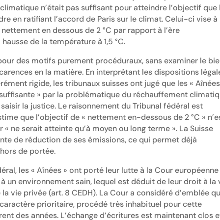
imatique n’était pas suffisant pour atteindre l’objectif que 
e en ratifiant l’accord de Paris sur le climat. Celui-ci vise à
nettement en dessous de 2 °C par rapport à l’ère
la hausse de la température à 1,5 °C.
» pour des motifs purement procéduraux, sans examiner le bi
carences en la matière. En interprétant les dispositions légal
rément rigide, les tribunaux suisses ont jugé que les « Aînée
 suffisante » par la problématique du réchauffement climati
 saisir la justice. Le raisonnement du Tribunal fédéral est
i estime que l’objectif de « nettement en-dessous de 2 °C » n’e
r « ne serait atteinte qu’à moyen ou long terme ». La Suisse
ante de réduction de ses émissions, ce qui permet déjà
 hors de portée.
déral, les « Aînées » ont porté leur lutte à la Cour européenne
 un environnement sain, lequel est déduit de leur droit à la 
e la vie privée (art. 8 CEDH). La Cour a considéré d’emblée q
 caractère prioritaire, procédé très inhabituel pour cette
rent des années. L’échange d’écritures est maintenant clos e