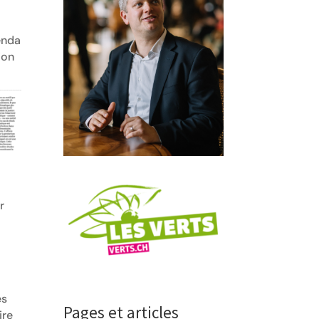
enda
ion
r
es
Pages et articles
ire