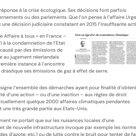
réponse à la crise écologique. Ses décisions font parfois
rnements ou des parlements. Que l’on pense à l’affaire Urg
une décision judiciaire constatant en 2015 l’insuffisante act
re Affaire à tous » en France –
1 à la condamnation de l’Etat
e causé par des émissions de
re au jugement néerlandais
emière instance à l’encontre
n drastique ses émissions de gaz à effet de serre.
ésigne l’ensemble des démarches ayant pour finalité d’obteni
ité d’une action – ou d’une inaction – aux règles de droit
 actuellement quelque 2000 affaires climatiques pendantes
 une très grande partie aux Etats-Unis.
ement ne portait que sur les nuisances locales d’une
rojet de nouvelle infrastructure invoque par exemple les norm
des d’azote, etc.) ou de lutte contre le bruit pour tenter de fa