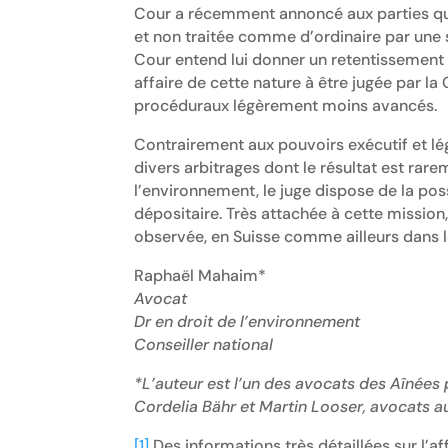
Cour a récemment annoncé aux parties que
et non traitée comme d’ordinaire par une s
Cour entend lui donner un retentissement to
affaire de cette nature à être jugée par l
procéduraux légèrement moins avancés.
Contrairement aux pouvoirs exécutif et légi
divers arbitrages dont le résultat est rar
l’environnement, le juge dispose de la possi
dépositaire. Très attachée à cette missio
observée, en Suisse comme ailleurs dans 
Raphaël Mahaim*
Avocat
Dr en droit de l’environnement
Conseiller national
*L’auteur est l’un des avocats des Aînées 
Cordelia Bähr et Martin Looser, avocats a
[1]
Des informations très détaillées sur l’af