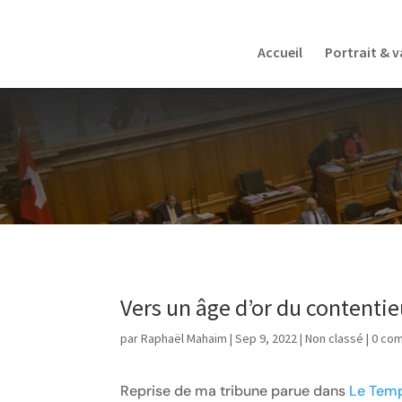
Accueil
Portrait & v
Vers un âge d’or du contenti
par
Raphaël Mahaim
|
Sep 9, 2022
|
Non classé
|
0 co
Reprise de ma tribune parue dans
Le Tem