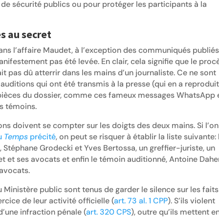
e sécurité publics ou pour protéger les participants à la
s au secret
ans l’affaire Maudet, à l’exception des communiqués publiés
manifestement pas été levée. En clair, cela signifie que le proc
it pas dû atterrir dans les mains d’un journaliste. Ce ne sont
auditions qui ont été transmis à la presse (qui en a reprodui
s pièces du dossier, comme ces fameux messages WhatsApp 
es témoins.
ons doivent se compter sur les doigts des deux mains. Si l’on
du
Temps
précité
, on peut se risquer à établir la liste suivante: 
, Stéphane Grodecki et Yves Bertossa, un greffier-juriste, un
det et ses avocats et enfin le témoin auditionné, Antoine Dahe
avocats.
Ministère public sont tenus de garder le silence sur les faits
ice de leur activité officielle (
art. 73 al. 1 CPP
). S’ils violent
d’une infraction pénale (
art. 320 CPS
), outre qu’ils mettent e