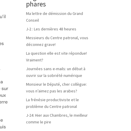
phares
Ma lettre de démission du Grand
’il
Conseil
J-2 : Les dernières 48 heures
Messieurs du Centre patronal, vous
es
déconnez grave!
La question elle est vite répondue!
Vraiment?
.
Journées sans e-mails: un débat à
ouvrir sur la sobriété numérique
la
Monsieur le Député, cher collègue:
 sur
vous n’aimez pas les arabes?
eux
La frénésie productiviste et le
erre
problème du Centre patronal
J-24: Hier aux Chambres, le meilleur
le
comme le pire
uis