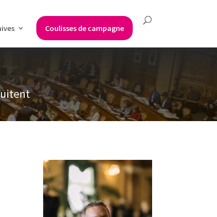
hives
Coulisses de campagne
fuitent