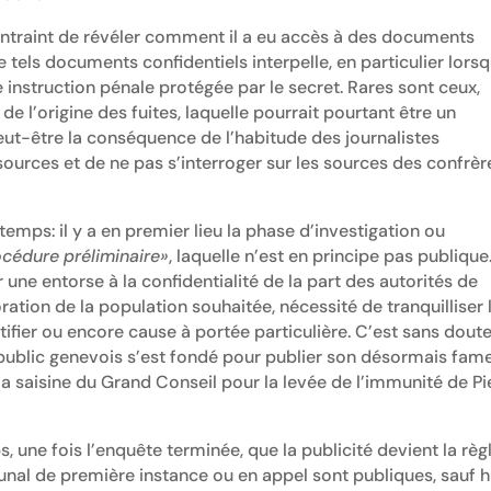
ontraint de révéler comment il a eu accès à des documents
e tels documents confidentiels interpelle, en particulier lorsqu
 instruction pénale protégée par le secret. Rares sont ceux,
de l’origine des fuites, laquelle pourrait pourtant être un
. Peut-être la conséquence de l’habitude des journalistes
sources et de ne pas s’interroger sur les sources des confrèr
mps: il y a en premier lieu la phase d’investigation ou
cédure préliminaire»
, laquelle n’est en principe pas publique
e entorse à la confidentialité de la part des autorités de
oration de la population souhaitée, nécessité de tranquilliser 
ifier ou encore cause à portée particulière. C’est sans doute
 public genevois s’est fondé pour publier son désormais fam
 saisine du Grand Conseil pour la levée de l’immunité de Pi
une fois l’enquête terminée, que la publicité devient la règ
bunal de première instance ou en appel sont publiques, sauf h