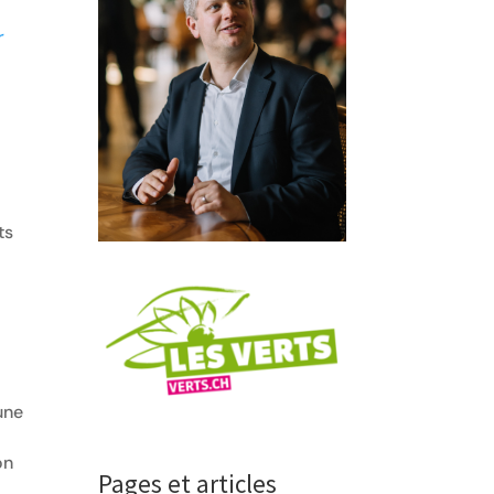
r
ts
n
une
on
Pages et articles