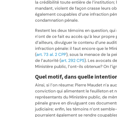
la crédibilité toute entière de l’institution
mandant, violent de façon crasse leurs ob
également coupables d’une infraction pén
condamnation pénale.
Restent les deux témoins en question, qu
n’ont de ce fait eu accès qu’à leur propr
d’ailleurs, divulguer le contenu d’une aud
infraction pénale: il faut encore que le Min
(
art. 73 al. 2 CPP
), sous la menace de la p
de l’autorité (
art. 292 CPS
). Les avocats de
Ministère public, l’ont-ils obtenue? On l’ig
Quel motif, dans quelle intentio
Ainsi, si l’on résume: Pierre Maudet n’a a
conviction qui alimentent le feuilleton et n
représentants du Ministère public, de mêm
pénale grave en divulguant ces documents et
judiciaire; enfin, les témoins n’ont semble
pourraient également se rendre coupables d