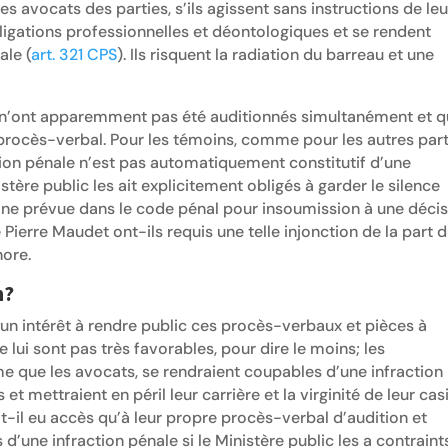
; les avocats des parties, s’ils agissent sans instructions de leu
ligations professionnelles et déontologiques et se rendent
ale (
art. 321 CPS
). Ils risquent la radiation du barreau et une
i n’ont apparemment pas été auditionnés simultanément et q
e procès-verbal. Pour les témoins, comme pour les autres par
ition pénale n’est pas automatiquement constitutif d’une
istère public les ait explicitement obligés à garder le silence
eine prévue dans le code pénal pour insoumission à une déci
 Pierre Maudet ont-ils requis une telle injonction de la part 
nore.
n?
ucun intérêt à rendre public ces procès-verbaux et pièces à
e lui sont pas très favorables, pour dire le moins; les
e que les avocats, se rendraient coupables d’une infraction
 mettraient en péril leur carrière et la virginité de leur cas
-t-il eu accès qu’à leur propre procès-verbal d’audition et
’une infraction pénale si le Ministère public les a contraint