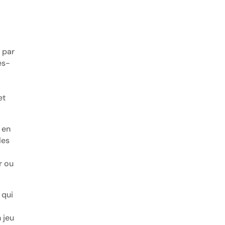
 par
ès-
t
et
 en
les
r ou
 qui
n jeu