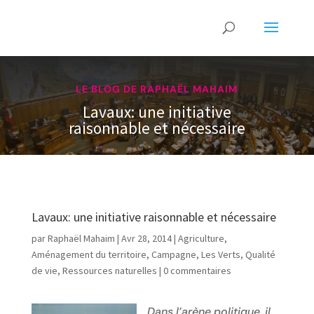
LE BLOG DE RAPHAËL MAHAIM
Lavaux: une initiative
raisonnable et nécessaire
Lavaux: une initiative raisonnable et nécessaire
par
Raphaël Mahaim
|
Avr 28, 2014
|
Agriculture
,
Aménagement du territoire
,
Campagne
,
Les Verts
,
Qualité
de vie
,
Ressources naturelles
|
0 commentaires
Dans l’arène politique, il