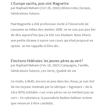
L’Europe vacilla, puis vint Magnette
par
Raphaël Mahaim
|
Oct 25, 2016
|
démocratie
,
Europe
,
Générations futures
Paul Magnette a été professeur invité à l’Université de
Lausanne au milieu des années 2000. Je ne suis pas peu fier
de dire aujourd’hui que j’ai été son étudiant. Nous étions
une petite dizaine à suivre son cours qui était proposé en
option. Je me rappelle m’être dit...
Elections fédérales: les jeunes pères au vert?
par
Raphaël Mahaim
|
Fév 18, 2015
|
Campagne
,
Famille
,
Générations futures
,
Les Verts
,
Qualité de vie
Ce matin, à 6h45, encore un peu dans les choux, je suis tiré
de ma torpeur matinale par la rubrique « Signature » de la
1ère (RTS) intitulée « Les vrais pères ne se mettent pas au
vert ». En substance, la journaliste Nadine Haltiner estime
que renoncer à être candidat...