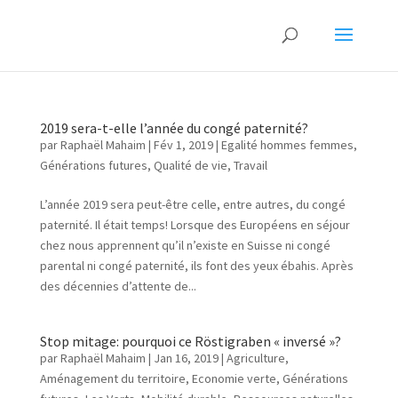
2019 sera-t-elle l’année du congé paternité?
par
Raphaël Mahaim
|
Fév 1, 2019
|
Egalité hommes femmes
,
Générations futures
,
Qualité de vie
,
Travail
L’année 2019 sera peut-être celle, entre autres, du congé
paternité. Il était temps! Lorsque des Européens en séjour
chez nous apprennent qu’il n’existe en Suisse ni congé
parental ni congé paternité, ils font des yeux ébahis. Après
des décennies d’attente de...
Stop mitage: pourquoi ce Röstigraben « inversé »?
par
Raphaël Mahaim
|
Jan 16, 2019
|
Agriculture
,
Aménagement du territoire
,
Economie verte
,
Générations