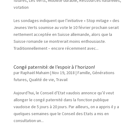
futures
,
Les Verts
,
Mobilité durable
,
Ressources naturelles
,
votation
Les sondages indiquent que l’initiative « Stop mitage » des
Jeunes Verts soumise au vote le 10 février prochain serait
nettement acceptée en Suisse allemande, alors que la
Suisse romande se montrerait moins enthousiaste.
Traditionnellement – encore récemment avec...
Congé paternité: de l’espoir à l’horizon!
par
Raphaël Mahaim
|
Nov 19, 2018
|
Famille
,
Générations
futures
,
Qualité de vie
,
Travail
Aujourd’hui, le Conseil d’Etat vaudois annonce qu’il veut
allonger le congé paternité dans la fonction publique
vaudoise de 5 jours à 20 jours. Par ailleurs, on a appris il y a
quelques semaines que le Conseil des Etats a mis en
consultation un...